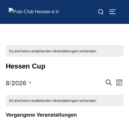
Zum
Suchen
Inhalt
SEITEN
nach:
springen
Es sind keine anstehenden Veranstaltungen vorhanden.
Hessen Cup
8/2026
V
V
SUCHE
MON
D
e
e
a
Es sind keine anstehenden Veranstaltungen vorhanden.
r
r
t
a
Vergangene Veranstaltungen
u
a
n
m