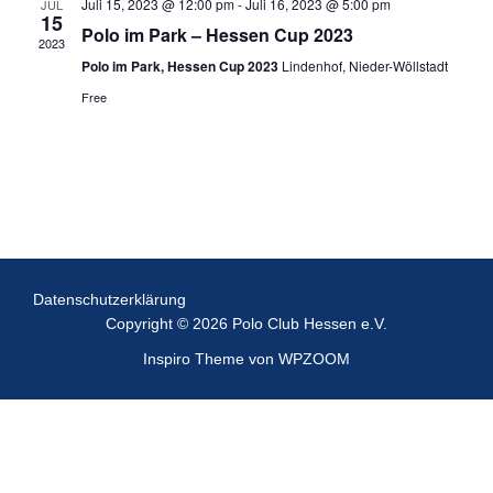
s
Juli 15, 2023 @ 12:00 pm
-
Juli 16, 2023 @ 5:00 pm
n
JUL
w
15
Polo im Park – Hessen Cup 2023
t
ä
2023
s
Polo im Park, Hessen Cup 2023
Lindenhof, Nieder-Wöllstadt
h
a
t
Free
l
l
e
a
t
n
u
l
.
n
t
g
u
A
Datenschutz­erklärung
Copyright © 2026 Polo Club Hessen e.V.
n
n
Inspiro Theme
von
WPZOOM
s
g
i
e
c
n
h